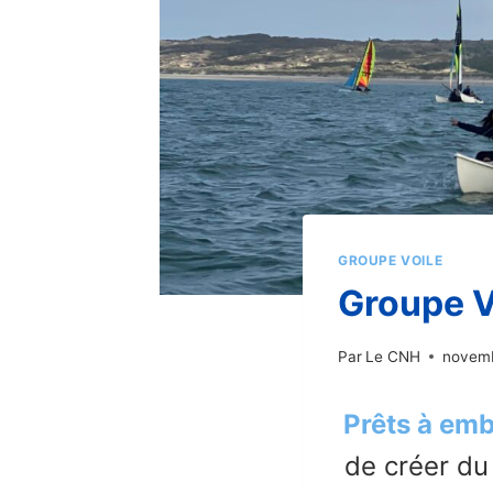
GROUPE VOILE
Groupe V
Par
Le CNH
novemb
Prêts à em
de créer du