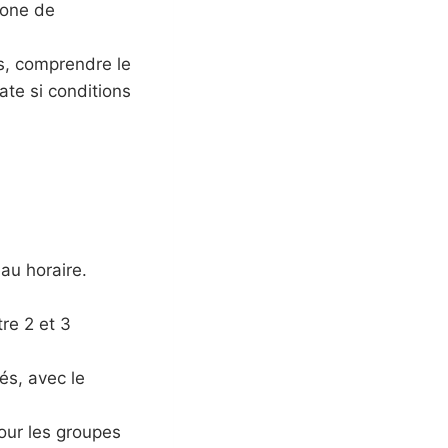
 zone de
ns, comprendre le
ate si conditions
au horaire.
re 2 et 3
és, avec le
our les groupes