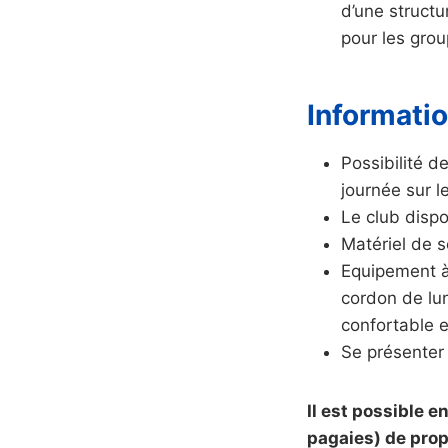
d’une structu
pour les grou
Informati
Possibilité d
journée sur l
Le club disp
Matériel de 
Equipement à 
cordon de lun
confortable e
Se présenter 
Il est possible e
pagaies) de prop