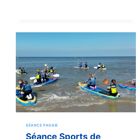
SCOLAIRE
&
CENTRE
DE
LOISIRS
SÉANCE PAGAIE
Séance Sports de