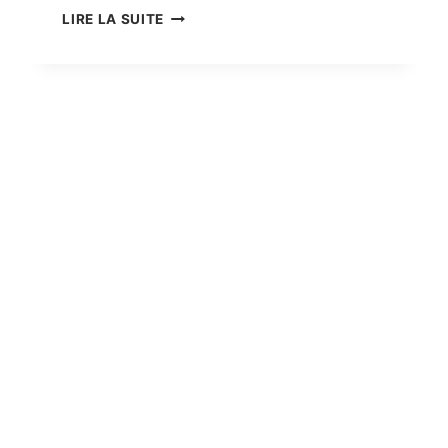
SÉANCE
LIRE LA SUITE
VOILE
SCOLAIRE
&
CENTRE
DE
LOISIRS
&
JEUNES