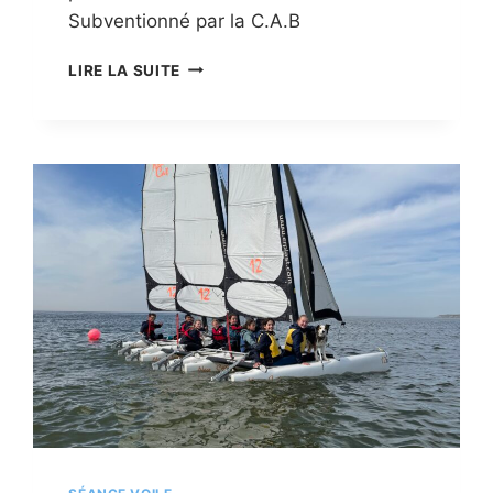
Subventionné par la C.A.B
CYCLE
LIRE LA SUITE
VOILE
SCOLAIRE
&
CENTRE
DE
LOISIRS
&
JEUNES