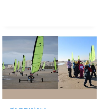
À
VOILE
SCOLAIRE
&
CENTRE
DE
LOISIRS