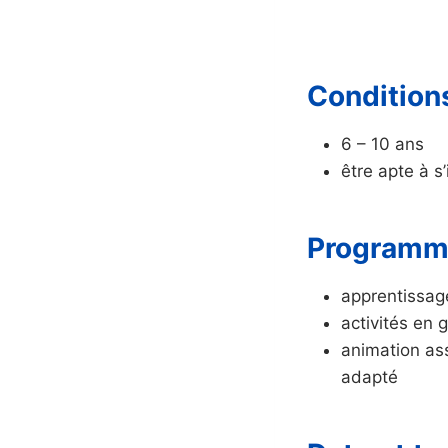
Condition
6 – 10 ans
être apte à s
Program
apprentissage
activités en 
animation ass
adapté