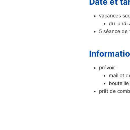
Date et tar
vacances scol
du lundi
5 séance de 
Informati
prévoir :
maillot d
bouteille
prêt de comb