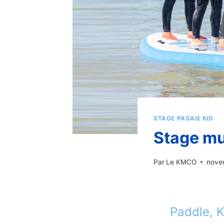
STAGE PAGAIE KID
Stage mu
Par
Le KMCO
nove
Paddle, K